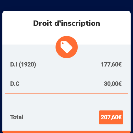
Droit d'inscription
local_offer
D.I (1920)
177,60€
D.C
30,00€
Total
207,60€