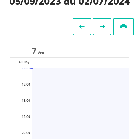
05/09/2023 au 02/07/2024
print
7
Ven
All Day
13:21
17:00
18:00
19:00
20:00