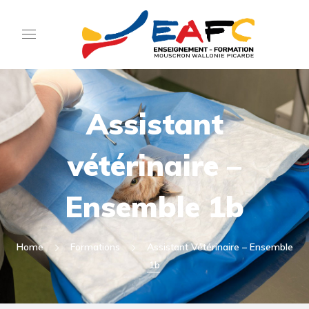
Assistant
vétérinaire –
Ensemble 1b
Home
Formations
Assistant Vétérinaire – Ensemble
1b