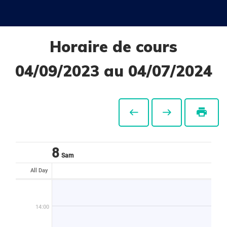
Horaire de cours
04/09/2023 au 04/07/2024
print
8
Sam
All Day
14:00