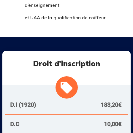
d’enseignement
et UAA de la qualification de coiffeur.
Droit d'inscription
local_offer
D.I (1920)
183,20€
D.C
10,00€