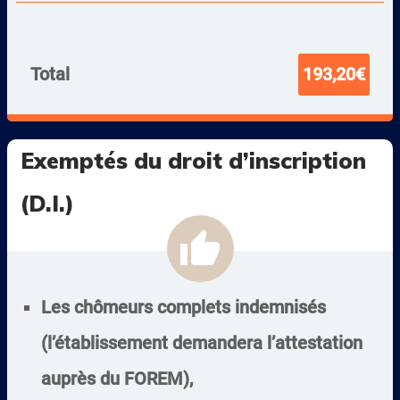
Total
193,20€
Exemptés du droit d’inscription
(D.I.)
thumb_up
Les chômeurs complets indemnisés
(l’établissement demandera l’attestation
auprès du FOREM),