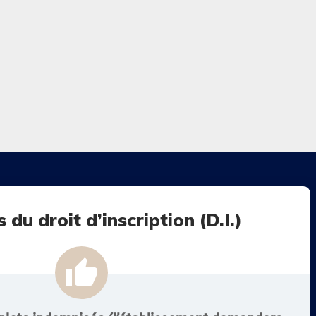
du droit d’inscription (D.I.)
thumb_up