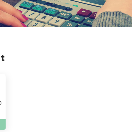
t
s
)