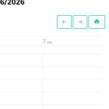
06/2026
print
7
Ven