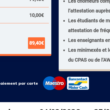
Les chômeurs comp
l’attestation aupr
10,00€
Les étudiants de mo
attestation de fréq
Les enseignants en 
89,40€
Les minimexés et le
du CPAS ou de l’A
 paiement par carte