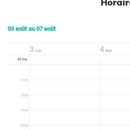
Horair
03 août au 07 août
3
4
Lun
Mar
All Day
17:00
18:00
19:00
20:00