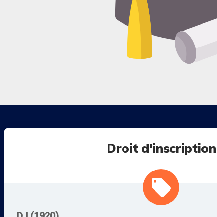
Droit d'inscription
local_offer
D.I (1920)