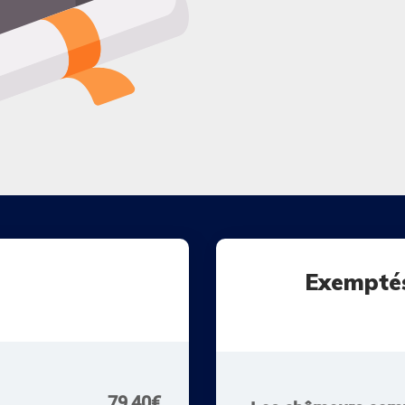
Exemptés 
79,40€