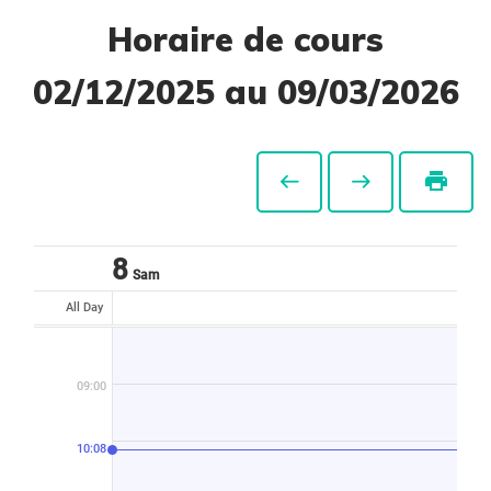
Horaire de cours
02/12/2025 au 09/03/2026
print
8
Sam
All Day
09:00
10:08