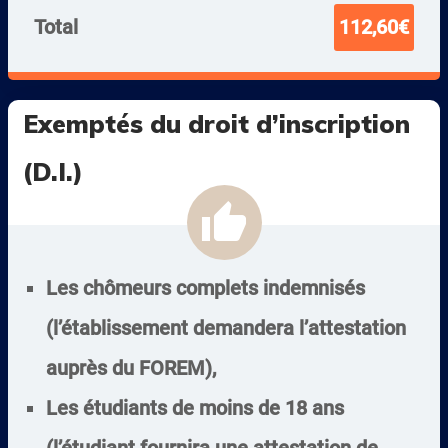
Total
112,60€
Exemptés du droit d’inscription
(D.I.)
thumb_up
Les chômeurs complets indemnisés
(l’établissement demandera l’attestation
auprès du FOREM),
Les étudiants de moins de 18 ans