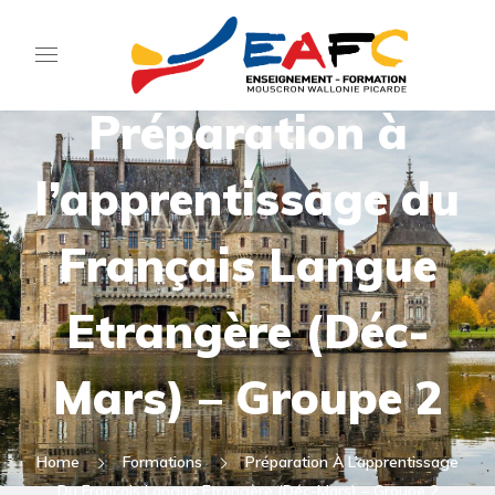
Préparation à
l’apprentissage du
Français Langue
Etrangère (Déc-
Mars) – Groupe 2
Home
Formations
Préparation À L’apprentissage
Du Français Langue Etrangère (Déc-Mars) – Groupe 2