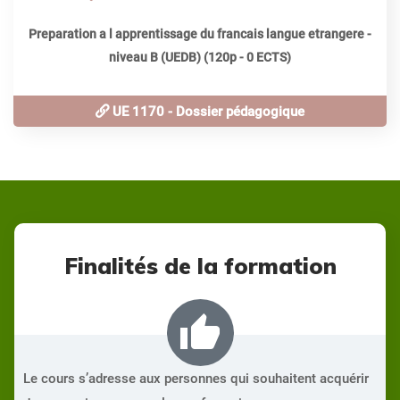
Preparation a l apprentissage du francais langue etrangere -
niveau B (UEDB) (120p - 0 ECTS)
UE 1170 - Dossier pédagogique
Finalités de la formation
thumb_up
Le cours s’adresse aux personnes qui souhaitent acquérir