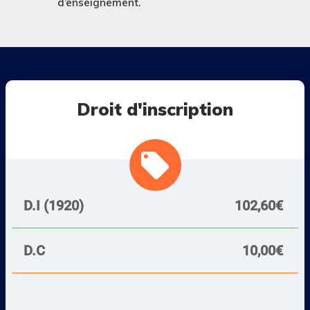
d’enseignement.
Droit d'inscription
local_offer
D.I (1920)
102,60€
D.C
10,00€