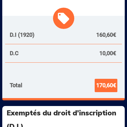
local_offer
D.I (1920)
160,60€
D.C
10,00€
Total
170,60€
Exemptés du droit d’inscription
(D.I.)