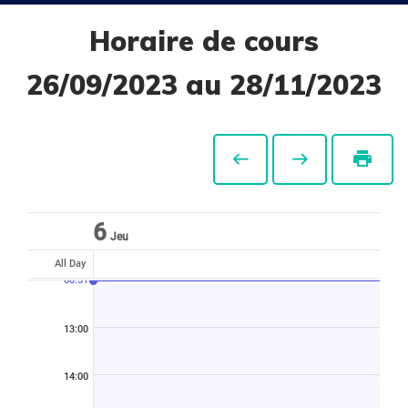
Horaire de cours
26/09/2023 au 28/11/2023
print
6
Jeu
All Day
08:51
13:00
14:00