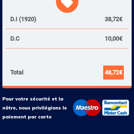
local_offer
D.I (1920)
38,72€
D.C
10,00€
Total
48,72€
Pour votre sécurité et la
nôtre, nous privilégions le
paiement par carte