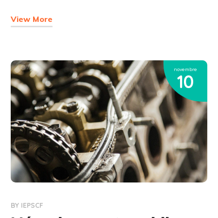
View More
novembre
10
BY
IEPSCF