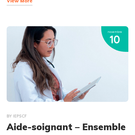
View More
novembre
10
BY
IEPSCF
Aide-soignant – Ensemble